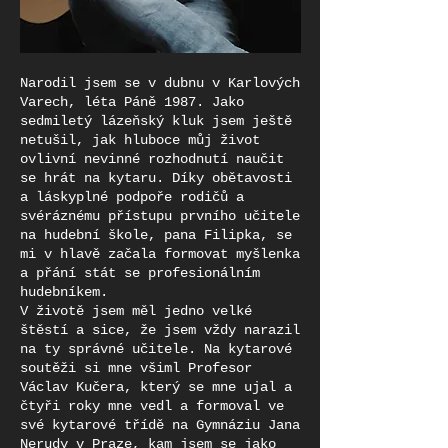
Narodil jsem se v dubnu v Karlových
Varech, léta Páně 1987. Jako
sedmiletý lázeňský kluk jsem ještě
netušil, jak hluboce můj život
ovlivní nevinné rozhodnutí naučit
se hrát na kytaru. Díky obětavosti
a láskyplné podpoře rodičů a
svéráznému přístupu prvního učitele
na hudební škole, pana Filipka, se
mi v hlavě začala formovat myšlenka
a přání stát se profesionálním
hudebníkem.
V životě jsem měl jedno velké
štěstí a sice, že jsem vždy narazil
na ty správné učitele. Na kytarové
soutěži si mne všiml Profesor
Václav Kučera, který se mne ujal a
čtyři roky mne vedl a formoval ve
své kytarové třídě na Gymnáziu Jana
Nerudy v Praze, kam jsem se jako