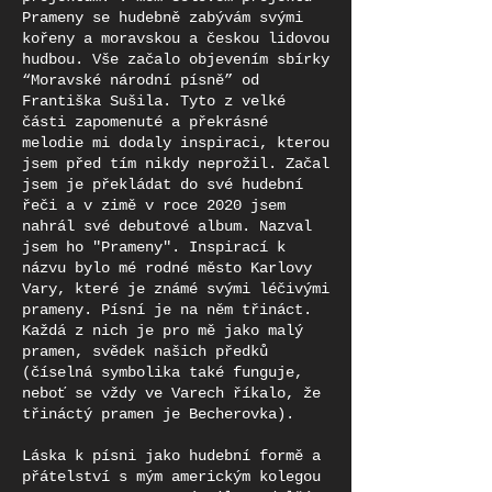
Prameny se hudebně zabývám svými
kořeny a moravskou a českou lidovou
hudbou. Vše začalo objevením sbírky
“Moravské národní písně” od
Františka Sušila. Tyto z velké
části zapomenuté a překrásné
melodie mi dodaly inspiraci, kterou
jsem před tím nikdy neprožil. Začal
jsem je překládat do své hudební
řeči a v zimě v roce 2020 jsem
nahrál své debutové album. Nazval
jsem ho "Prameny". Inspirací k
názvu bylo mé rodné město Karlovy
Vary, které je známé svými léčivými
prameny. Písní je na něm třináct.
Každá z nich je pro mě jako malý
pramen, svědek našich předků
(číselná symbolika také funguje,
neboť se vždy ve Varech říkalo, že
třináctý pramen je Becherovka).
Láska k písni jako hudební formě a
přátelství s mým americkým kolegou