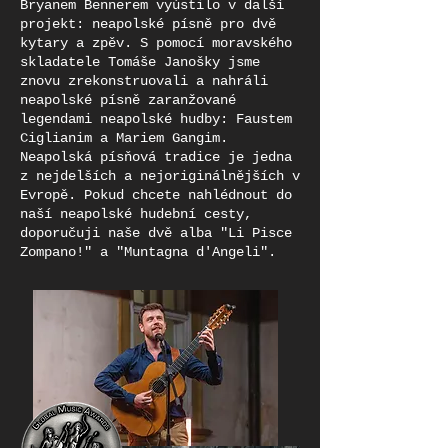
Bryanem Bennerem vyústilo v další
projekt: neapolské písně pro dvě
kytary a zpěv. S pomocí moravského
skladatele Tomáše Janošky jsme
znovu zrekonstruovali a nahráli
neapolské písně zaranžované
legendami neapolské hudby: Faustem
Ciglianim a Mariem Gangim.
Neapolská písňová tradice je jedna
z nejdelších a nejoriginálnějších v
Evropě. Pokud chcete nahlédnout do
naší neapolské hudební cesty,
doporučuji naše dvě alba "Li Pisce
Zompano!" a "Muntagna d'Angeli".