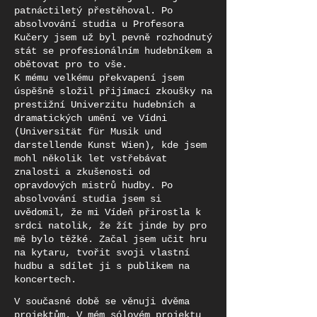
patnáctiletý přestěhoval. Po
absolvování studia u Profesora
Kučery jsem už byl pevně rozhodnutý
stát se profesionálním hudebníkem a
obětovat pro to vše.
K mému velkému překvapení jsem
úspěšně složil přijímací zkoušky na
prestižní Univerzitu hudebních a
dramatických umění ve Vídni
(Universität für Musik und
darstellende Kunst Wien), kde jsem
mohl několik let vstřebávat
znalosti a zkušenosti od
opravdových mistrů hudby. Po
absolvování studia jsem si
uvědomil, že mi Vídeň přirostla k
srdci natolik, že žít jinde by pro
mě bylo těžké. Začal jsem učit hru
na kytaru, tvořit svoji vlastní
hudbu a sdílet ji s publikem na
koncertech.
V současné době se věnuji dvěma
projektům. V mém sólovém projektu