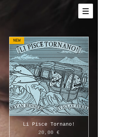
NEW
Li Pisce Tornano!
Cena
20,00 €